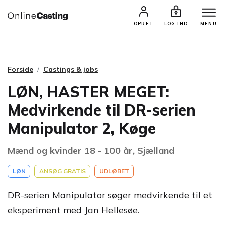
CASTINGS & JOBS
SØG PROFIL
OPRET
LOG IND
MENU
Forside
Castings & jobs
LØN, HASTER MEGET:
Medvirkende til DR-serien
Manipulator 2, Køge
Mænd og kvinder 18 - 100 år, Sjælland
LØN
ANSØG GRATIS
UDLØBET
DR-serien Manipulator søger medvirkende til et
eksperiment med Jan Hellesøe.