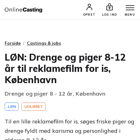
CASTINGS & JOBS
SØG PROFIL
OPRET
LOG IND
MENU
Forside
Castings & jobs
LØN: Drenge og piger 8-12
år til reklamefilm for is,
København
Drenge og piger 8 - 12 år, København
LØN
UDLØBET
Til en lille reklamefilm for is, søges friske piger og
drenge fyldt med karisma og personlighed i