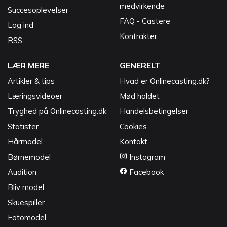
medvirkende
Succesoplevelser
FAQ - Castere
Log ind
Kontrakter
RSS
LÆR MERE
GENERELT
Artikler & tips
Hvad er Onlinecasting.dk?
Læringsvideoer
Mød holdet
Tryghed på Onlinecasting.dk
Handelsbetingelser
Statister
Cookies
Hårmodel
Kontakt
Børnemodel
Instagram
Audition
Facebook
Bliv model
Skuespiller
Fotomodel