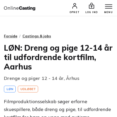
CASTINGS & JOBS
SØG PROFIL
OPRET
LOG IND
MENU
Forside
Castings & jobs
LØN: Dreng og pige 12-14 år
til udfordrende kortfilm,
Aarhus
Drenge og piger 12 - 14 år, Århus
LØN
UDLØBET
Filmproduktionsselskab søger erfarne
skuespillere, både dreng og pige, til udfordrende