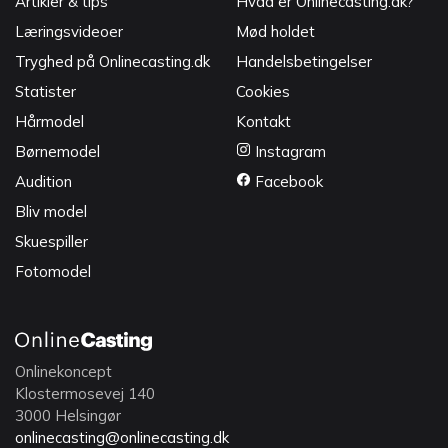
Artikler & tips
Hvad er Onlinecasting.dk?
Læringsvideoer
Mød holdet
Tryghed på Onlinecasting.dk
Handelsbetingelser
Statister
Cookies
Hårmodel
Kontakt
Børnemodel
Instagram
Audition
Facebook
Bliv model
Skuespiller
Fotomodel
Onlinekoncept
Klostermosevej 140
3000 Helsingør
onlinecasting@onlinecasting.dk