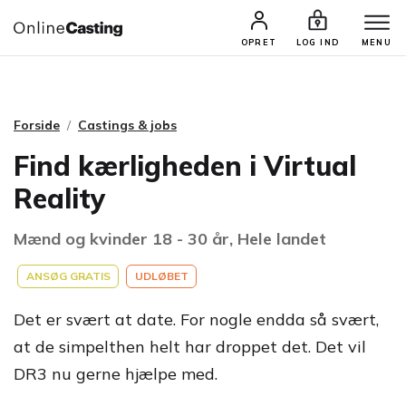
CASTINGS & JOBS
SØG PROFIL
OPRET
LOG IND
MENU
Forside
Castings & jobs
Find kærligheden i Virtual
Reality
Mænd og kvinder 18 - 30 år, Hele landet
ANSØG GRATIS
UDLØBET
Det er svært at date. For nogle endda så svært,
at de simpelthen helt har droppet det. Det vil
DR3 nu gerne hjælpe med.