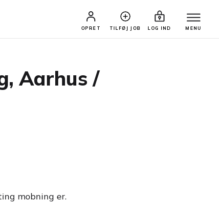
OPRET
TILFØJ JOB
LOG IND
MENU
g, Aarhus /
ting mobning er.