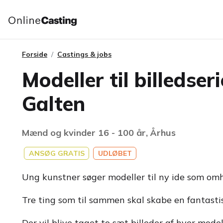
Forside
Castings & jobs
Modeller til billedse
Galten
Mænd og kvinder 16 - 100 år, Århus
ANSØG GRATIS
UDLØBET
Ung kunstner søger modeller til ny ide som omh
Tre ting som til sammen skal skabe en fantastis
Der vil blive taget to sæt billeder af hver mode