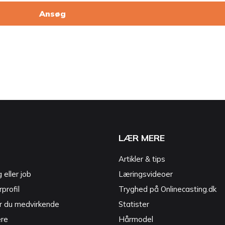
Ansøg
LÆR MERE
Artikler & tips
g eller job
Læringsvideoer
profil
Tryghed på Onlinecasting.dk
r du medvirkende
Statister
ere
Hårmodel