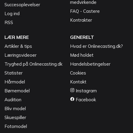
medvirkende
Succesoplevelser
FAQ - Castere
Log ind
Kontrakter
RSS
LÆR MERE
GENERELT
Artikler & tips
Hvad er Onlinecasting.dk?
Læringsvideoer
Mød holdet
Tryghed på Onlinecasting.dk
Handelsbetingelser
Statister
Cookies
Hårmodel
Kontakt
Børnemodel
Instagram
Audition
Facebook
Bliv model
Skuespiller
Fotomodel