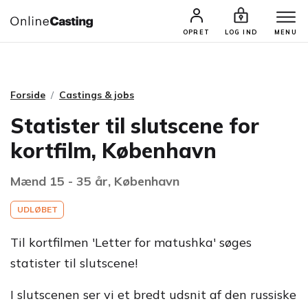
CASTINGS & JOBS
SØG PROFIL
OPRET
LOG IND
MENU
Forside
Castings & jobs
Statister til slutscene for
kortfilm, København
Mænd 15 - 35 år, København
UDLØBET
Til kortfilmen 'Letter for matushka' søges
statister til slutscene!
I slutscenen ser vi et bredt udsnit af den russiske