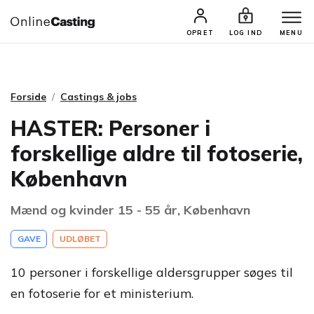
CASTINGS & JOBS
SØG PROFIL
OPRET
LOG IND
MENU
Forside
Castings & jobs
HASTER: Personer i
forskellige aldre til fotoserie,
København
Mænd og kvinder 15 - 55 år, København
GAVE
UDLØBET
10 personer i forskellige aldersgrupper søges til
en fotoserie for et ministerium.