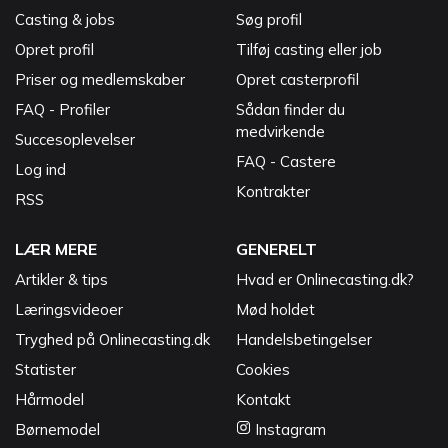
Casting & jobs
Søg profil
Opret profil
Tilføj casting eller job
Priser og medlemskaber
Opret casterprofil
FAQ - Profiler
Sådan finder du
medvirkende
Succesoplevelser
FAQ - Castere
Log ind
Kontrakter
RSS
LÆR MERE
GENERELT
Artikler & tips
Hvad er Onlinecasting.dk?
Læringsvideoer
Mød holdet
Tryghed på Onlinecasting.dk
Handelsbetingelser
Statister
Cookies
Hårmodel
Kontakt
Børnemodel
Instagram