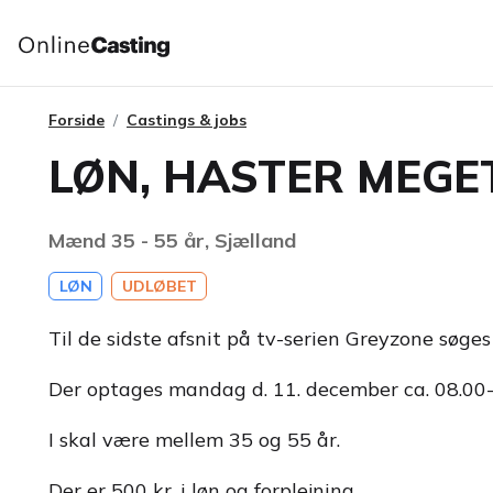
Forside
Castings & jobs
LØN, HASTER MEGET: 
Mænd 35 - 55 år, Sjælland
LØN
UDLØBET
Til de sidste afsnit på tv-serien Greyzone søges
Der optages mandag d. 11. december ca. 08.00-1
I skal være mellem 35 og 55 år.
Der er 500 kr. i løn og forplejning.