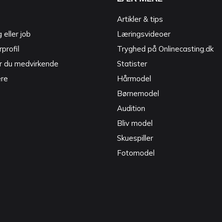
Artikler & tips
g eller job
Læringsvideoer
profil
Tryghed på Onlinecasting.dk
r du medvirkende
Statister
ere
Hårmodel
Børnemodel
Audition
Bliv model
Skuespiller
Fotomodel