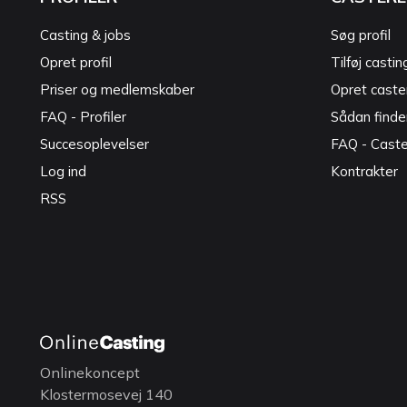
Casting & jobs
Søg profil
Opret profil
Tilføj castin
Priser og medlemskaber
Opret caster
FAQ - Profiler
Sådan finde
Succesoplevelser
FAQ - Cast
Log ind
Kontrakter
RSS
Onlinekoncept
Klostermosevej 140