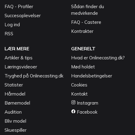
FAQ - Profiler
Sådan finder du
medvirkende
Succesoplevelser
FAQ - Castere
Log ind
Kontrakter
RSS
LÆR MERE
GENERELT
Artikler & tips
Hvad er Onlinecasting.dk?
Læringsvideoer
Mød holdet
Tryghed på Onlinecasting.dk
Handelsbetingelser
Statister
Cookies
Hårmodel
Kontakt
Børnemodel
Instagram
Audition
Facebook
Bliv model
Skuespiller