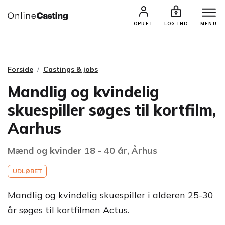
CASTINGS & JOBS
SØG PROFIL
OPRET
LOG IND
MENU
Forside
Castings & jobs
Mandlig og kvindelig
skuespiller søges til kortfilm,
Aarhus
Mænd og kvinder 18 - 40 år, Århus
UDLØBET
Mandlig og kvindelig skuespiller i alderen 25-30
år søges til kortfilmen Actus.