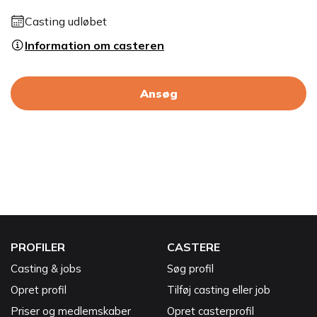
Casting udløbet
Information om casteren
Ansøg
PROFILER
CASTERE
Casting & jobs
Søg profil
Opret profil
Tilføj casting eller job
Priser og medlemskaber
Opret casterprofil