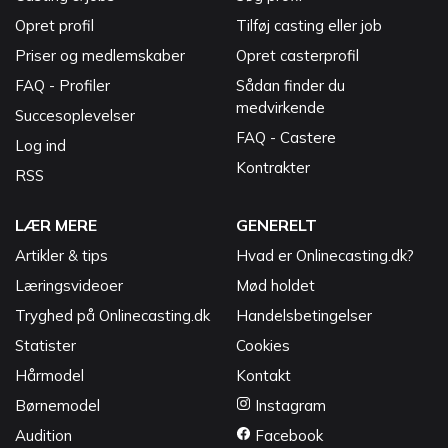
Opret profil
Tilføj casting eller job
Priser og medlemskaber
Opret casterprofil
FAQ - Profiler
Sådan finder du
medvirkende
Succesoplevelser
FAQ - Castere
Log ind
Kontrakter
RSS
LÆR MERE
GENERELT
Artikler & tips
Hvad er Onlinecasting.dk?
Læringsvideoer
Mød holdet
Tryghed på Onlinecasting.dk
Handelsbetingelser
Statister
Cookies
Hårmodel
Kontakt
Børnemodel
Instagram
Audition
Facebook