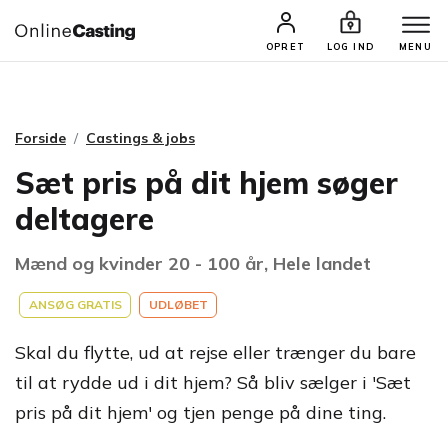
CASTINGS & JOBS
SØG PROFIL
OPRET
LOG IND
MENU
Forside
Castings & jobs
Sæt pris på dit hjem søger
deltagere
Mænd og kvinder 20 - 100 år, Hele landet
ANSØG GRATIS
UDLØBET
Skal du flytte, ud at rejse eller trænger du bare
til at rydde ud i dit hjem? Så bliv sælger i 'Sæt
pris på dit hjem' og tjen penge på dine ting.