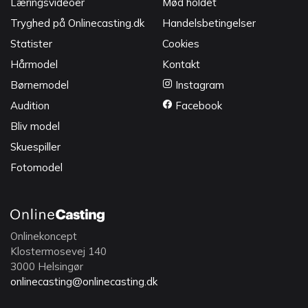
Læringsvideoer
Mød holdet
Tryghed på Onlinecasting.dk
Handelsbetingelser
Statister
Cookies
Hårmodel
Kontakt
Børnemodel
Instagram
Audition
Facebook
Bliv model
Skuespiller
Fotomodel
Onlinekoncept
Klostermosevej 140
3000 Helsingør
onlinecasting@onlinecasting.dk