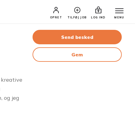
OPRET
TILFØJ JOB
LOG IND
MENU
Send besked
Gem
 kreative
g
, og jeg