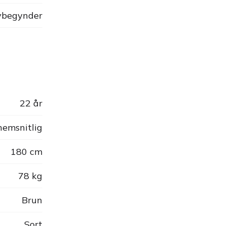
begynder
22 år
emsnitlig
180 cm
78 kg
Brun
Sort