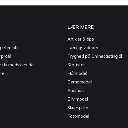
LÆR MERE
Artikler & tips
g eller job
Læringsvideoer
profil
Tryghed på Onlinecasting.dk
r du medvirkende
Statister
ere
Hårmodel
Børnemodel
Audition
Bliv model
Skuespiller
Fotomodel