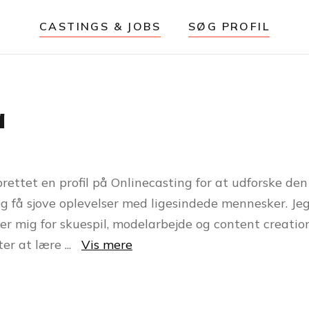
CASTINGS & JOBS
SØG PROFIL
a
prettet en profil på Onlinecasting for at udforske den
g få sjove oplevelser med ligesindede mennesker. Je
er mig for skuespil, modelarbejde og content creation
fter at lære
...
Vis mere