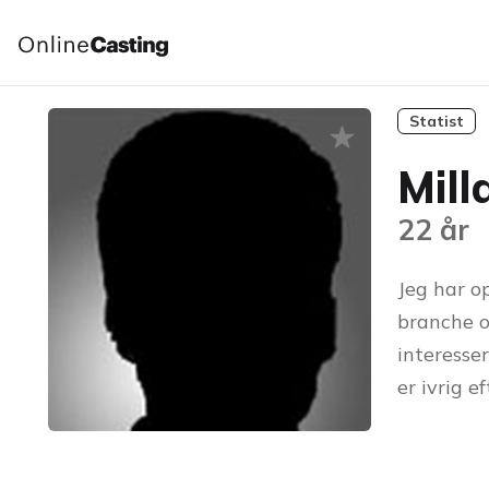
Statist
Mill
22 år
Jeg har o
branche o
interesser
er ivrig e