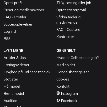
Opret profil
Tilføj casting eller job
Priser og medlemskaber
Opret casterprofil
FAQ - Profiler
Sådan finder du
medvirkende
Succesoplevelser
FAQ - Castere
Log ind
Kontrakter
RSS
LÆR MERE
GENERELT
Artikler & tips
Hvad er Onlinecasting.dk?
Læringsvideoer
Mød holdet
Tryghed på Onlinecasting.dk
Handelsbetingelser
Statister
Cookies
Hårmodel
Kontakt
Børnemodel
Instagram
Audition
Facebook