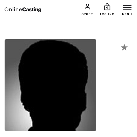
CASTINGS & JOBS
SØG PROFIL
OPRET
LOG IND
MENU