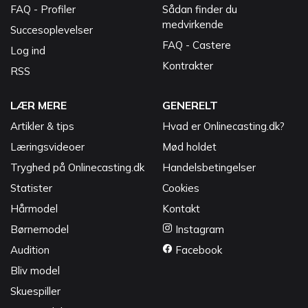
FAQ - Profiler
Sådan finder du
medvirkende
Succesoplevelser
FAQ - Castere
Log ind
Kontrakter
RSS
LÆR MERE
GENERELT
Artikler & tips
Hvad er Onlinecasting.dk?
Læringsvideoer
Mød holdet
Tryghed på Onlinecasting.dk
Handelsbetingelser
Statister
Cookies
Hårmodel
Kontakt
Børnemodel
Instagram
Audition
Facebook
Bliv model
Skuespiller