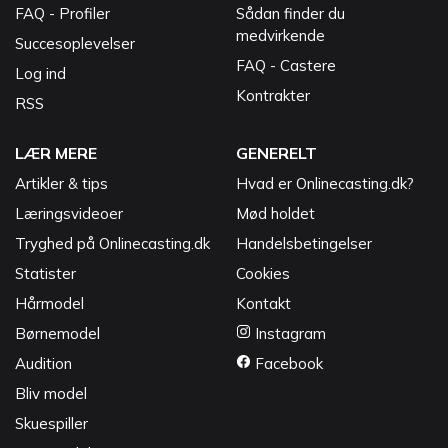
FAQ - Profiler
Sådan finder du
medvirkende
Succesoplevelser
FAQ - Castere
Log ind
Kontrakter
RSS
LÆR MERE
GENERELT
Artikler & tips
Hvad er Onlinecasting.dk?
Læringsvideoer
Mød holdet
Tryghed på Onlinecasting.dk
Handelsbetingelser
Statister
Cookies
Hårmodel
Kontakt
Børnemodel
Instagram
Audition
Facebook
Bliv model
Skuespiller