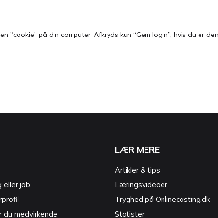
 "cookie" på din computer. Afkryds kun “Gem login”, hvis du er den e
LÆR MERE
Artikler & tips
g eller job
Læringsvideoer
profil
Tryghed på Onlinecasting.dk
r du medvirkende
Statister