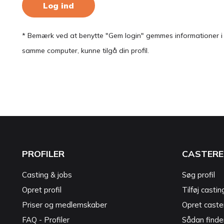
Log ind
* Bemærk ved at benytte "Gem login" gemmes informationer i en
samme computer, kunne tilgå din profil.
PROFILER
CASTERE
Casting & jobs
Søg profil
Opret profil
Tilføj castin
Priser og medlemskaber
Opret caster
FAQ - Profiler
Sådan finde