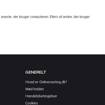
neste, der bruger computeren. Ellers vil andre, der bruger
GENERELT
Hvad er Onlinecasting.dk?
Mød holdet
Handelsbetingelser
Cookies