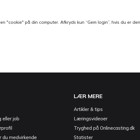
 "cookie" på din computer. Afkryds kun “Gem login”, hvis du er den e
LÆR MERE
Artikler & tips
g eller job
Læringsvideoer
profil
Tryghed på Onlinecasting.dk
r du medvirkende
Statister