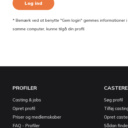
Log ind
* Bemærk ved at benytte "Gem login" gemmes informationer i en
samme computer, kunne tilgå din profil.
PROFILER
CASTERE
Casting & jobs
Søg profil
Opret profil
Tilføj castin
Priser og medlemskaber
Opret caster
FAQ - Profiler
Sådan finde