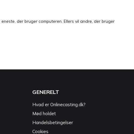
neste, der bruger computeren. Ellers vil andre, der bruger
GENERELT
Hvad er Onlinecasting.dk?
Mød holdet
Handelsbetingelser
Cookies