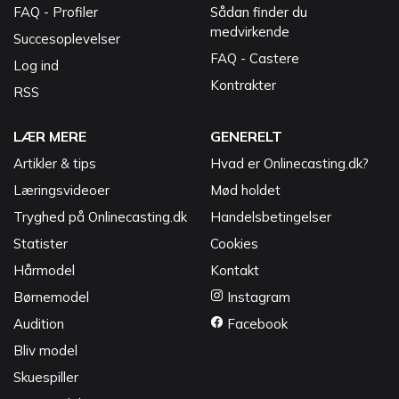
FAQ - Profiler
Sådan finder du
medvirkende
Succesoplevelser
FAQ - Castere
Log ind
Kontrakter
RSS
LÆR MERE
GENERELT
Artikler & tips
Hvad er Onlinecasting.dk?
Læringsvideoer
Mød holdet
Tryghed på Onlinecasting.dk
Handelsbetingelser
Statister
Cookies
Hårmodel
Kontakt
Børnemodel
Instagram
Audition
Facebook
Bliv model
Skuespiller