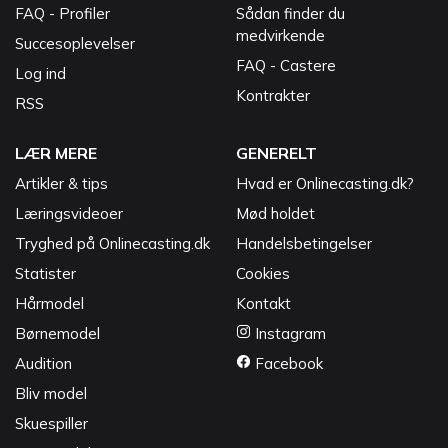
FAQ - Profiler
Sådan finder du
medvirkende
Succesoplevelser
FAQ - Castere
Log ind
Kontrakter
RSS
LÆR MERE
GENERELT
Artikler & tips
Hvad er Onlinecasting.dk?
Læringsvideoer
Mød holdet
Tryghed på Onlinecasting.dk
Handelsbetingelser
Statister
Cookies
Hårmodel
Kontakt
Børnemodel
Instagram
Audition
Facebook
Bliv model
Skuespiller