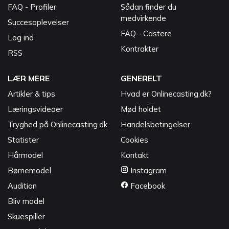
FAQ - Profiler
Sådan finder du
medvirkende
Succesoplevelser
FAQ - Castere
Log ind
Kontrakter
RSS
LÆR MERE
GENERELT
Artikler & tips
Hvad er Onlinecasting.dk?
Læringsvideoer
Mød holdet
Tryghed på Onlinecasting.dk
Handelsbetingelser
Statister
Cookies
Hårmodel
Kontakt
Børnemodel
Instagram
Audition
Facebook
Bliv model
Skuespiller