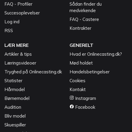
FAQ - Profiler
Sådan finder du
medvirkende
Succesoplevelser
FAQ - Castere
Log ind
Kontrakter
RSS
LÆR MERE
GENERELT
Artikler & tips
Hvad er Onlinecasting.dk?
Læringsvideoer
Mød holdet
Tryghed på Onlinecasting.dk
Handelsbetingelser
Statister
Cookies
Hårmodel
Kontakt
Børnemodel
Instagram
Audition
Facebook
Bliv model
Skuespiller