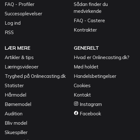
FAQ - Profiler
Sådan finder du
medvirkende
Succesoplevelser
FAQ - Castere
Log ind
Kontrakter
RSS
LÆR MERE
GENERELT
Artikler & tips
Hvad er Onlinecasting.dk?
Læringsvideoer
Mød holdet
Tryghed på Onlinecasting.dk
Handelsbetingelser
Statister
Cookies
Hårmodel
Kontakt
Børnemodel
Instagram
Audition
Facebook
Bliv model
Skuespiller