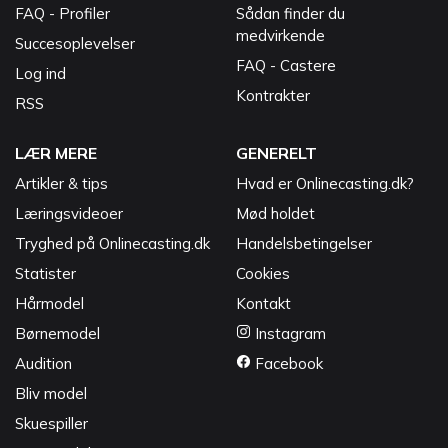
FAQ - Profiler
Sådan finder du
medvirkende
Succesoplevelser
FAQ - Castere
Log ind
Kontrakter
RSS
LÆR MERE
GENERELT
Artikler & tips
Hvad er Onlinecasting.dk?
Læringsvideoer
Mød holdet
Tryghed på Onlinecasting.dk
Handelsbetingelser
Statister
Cookies
Hårmodel
Kontakt
Børnemodel
Instagram
Audition
Facebook
Bliv model
Skuespiller