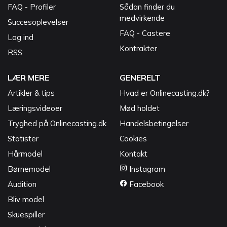
FAQ - Profiler
Sådan finder du
medvirkende
Succesoplevelser
FAQ - Castere
Log ind
Kontrakter
RSS
LÆR MERE
GENERELT
Artikler & tips
Hvad er Onlinecasting.dk?
Læringsvideoer
Mød holdet
Tryghed på Onlinecasting.dk
Handelsbetingelser
Statister
Cookies
Hårmodel
Kontakt
Børnemodel
Instagram
Audition
Facebook
Bliv model
Skuespiller