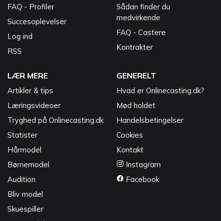
FAQ - Profiler
Sådan finder du
medvirkende
Succesoplevelser
FAQ - Castere
Log ind
Kontrakter
RSS
LÆR MERE
GENERELT
Artikler & tips
Hvad er Onlinecasting.dk?
Læringsvideoer
Mød holdet
Tryghed på Onlinecasting.dk
Handelsbetingelser
Statister
Cookies
Hårmodel
Kontakt
Børnemodel
Instagram
Audition
Facebook
Bliv model
Skuespiller