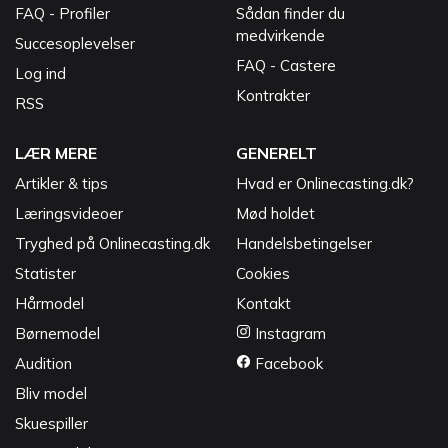
FAQ - Profiler
Sådan finder du
medvirkende
Succesoplevelser
FAQ - Castere
Log ind
Kontrakter
RSS
LÆR MERE
GENERELT
Artikler & tips
Hvad er Onlinecasting.dk?
Læringsvideoer
Mød holdet
Tryghed på Onlinecasting.dk
Handelsbetingelser
Statister
Cookies
Hårmodel
Kontakt
Børnemodel
Instagram
Audition
Facebook
Bliv model
Skuespiller