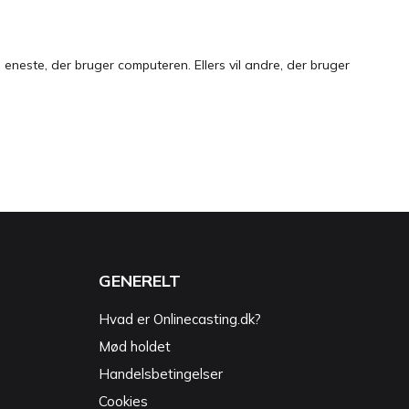
neste, der bruger computeren. Ellers vil andre, der bruger
GENERELT
Hvad er Onlinecasting.dk?
Mød holdet
Handelsbetingelser
Cookies