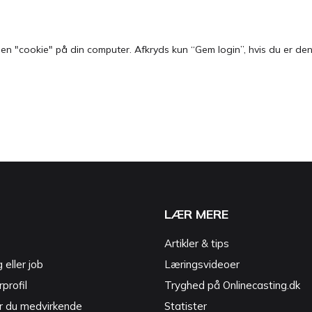
 "cookie" på din computer. Afkryds kun “Gem login”, hvis du er den e
LÆR MERE
Artikler & tips
g eller job
Læringsvideoer
profil
Tryghed på Onlinecasting.dk
r du medvirkende
Statister