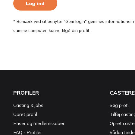
Log ind
* Bemærk ved at benytte "Gem login" gemmes informationer i en
samme computer, kunne tilgå din profil.
PROFILER
CASTERE
Casting & jobs
Søg profil
Opret profil
Tilføj castin
Priser og medlemskaber
Opret caster
FAQ - Profiler
Sådan finde