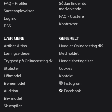
FAQ - Profiler
Sådan finder du
medvirkende
Succesoplevelser
FAQ - Castere
Log ind
Kontrakter
RSS
LÆR MERE
GENERELT
Artikler & tips
Hvad er Onlinecasting.dk?
Læringsvideoer
Mød holdet
Tryghed på Onlinecasting.dk
Handelsbetingelser
Statister
Cookies
Hårmodel
Kontakt
Børnemodel
Instagram
Audition
Facebook
Bliv model
Skuespiller