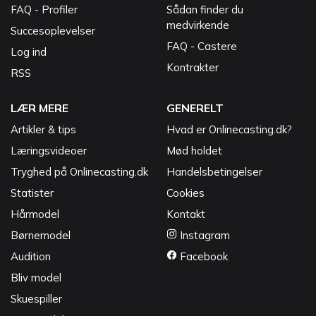
FAQ - Profiler
Sådan finder du
medvirkende
Succesoplevelser
FAQ - Castere
Log ind
Kontrakter
RSS
LÆR MERE
GENERELT
Artikler & tips
Hvad er Onlinecasting.dk?
Læringsvideoer
Mød holdet
Tryghed på Onlinecasting.dk
Handelsbetingelser
Statister
Cookies
Hårmodel
Kontakt
Børnemodel
Instagram
Audition
Facebook
Bliv model
Skuespiller