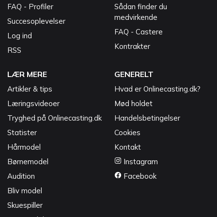
FAQ - Profiler
Sådan finder du
medvirkende
Succesoplevelser
FAQ - Castere
Log ind
Kontrakter
RSS
LÆR MERE
GENERELT
Artikler & tips
Hvad er Onlinecasting.dk?
Læringsvideoer
Mød holdet
Tryghed på Onlinecasting.dk
Handelsbetingelser
Statister
Cookies
Hårmodel
Kontakt
Børnemodel
Instagram
Audition
Facebook
Bliv model
Skuespiller