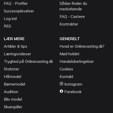
FAQ - Profiler
Sådan finder du
medvirkende
Succesoplevelser
FAQ - Castere
Log ind
Kontrakter
RSS
LÆR MERE
GENERELT
Artikler & tips
Hvad er Onlinecasting.dk?
Læringsvideoer
Mød holdet
Tryghed på Onlinecasting.dk
Handelsbetingelser
Statister
Cookies
Hårmodel
Kontakt
Børnemodel
Instagram
Audition
Facebook
Bliv model
Skuespiller