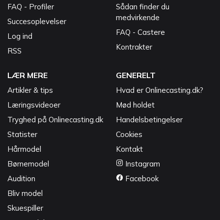
FAQ - Profiler
Sådan finder du
medvirkende
Succesoplevelser
FAQ - Castere
Log ind
Kontrakter
RSS
LÆR MERE
GENERELT
Artikler & tips
Hvad er Onlinecasting.dk?
Læringsvideoer
Mød holdet
Tryghed på Onlinecasting.dk
Handelsbetingelser
Statister
Cookies
Hårmodel
Kontakt
Børnemodel
Instagram
Audition
Facebook
Bliv model
Skuespiller