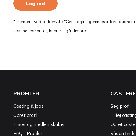
Log ind
* Bemærk ved at benytte "Gem login" gemmes informationer i en
samme computer, kunne tilgå din profil.
PROFILER
CASTERE
Casting & jobs
Søg profil
Opret profil
Tilføj castin
Priser og medlemskaber
Opret caster
FAQ - Profiler
Sådan finde