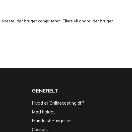
neste, der bruger computeren. Ellers vil andre, der bruger
GENERELT
Hvad er Onlinecasting.dk?
Mød holdet
Handelsbetingelser
Cookies