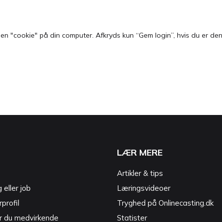
 "cookie" på din computer. Afkryds kun “Gem login”, hvis du er den e
LÆR MERE
Artikler & tips
g eller job
Læringsvideoer
profil
Tryghed på Onlinecasting.dk
r du medvirkende
Statister