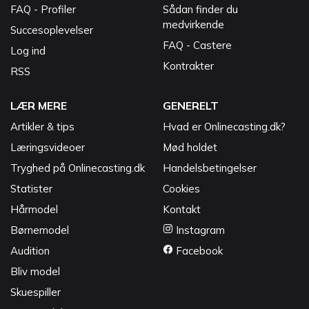
FAQ - Profiler
Sådan finder du
medvirkende
Succesoplevelser
FAQ - Castere
Log ind
Kontrakter
RSS
LÆR MERE
GENERELT
Artikler & tips
Hvad er Onlinecasting.dk?
Læringsvideoer
Mød holdet
Tryghed på Onlinecasting.dk
Handelsbetingelser
Statister
Cookies
Hårmodel
Kontakt
Børnemodel
Instagram
Audition
Facebook
Bliv model
Skuespiller