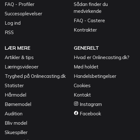
FAQ - Profiler
Sådan finder du
medvirkende
Succesoplevelser
FAQ - Castere
Log ind
Kontrakter
RSS
LÆR MERE
GENERELT
Artikler & tips
Hvad er Onlinecasting.dk?
Læringsvideoer
Mød holdet
Tryghed på Onlinecasting.dk
Handelsbetingelser
Statister
Cookies
Hårmodel
Kontakt
Børnemodel
Instagram
Audition
Facebook
Bliv model
Skuespiller