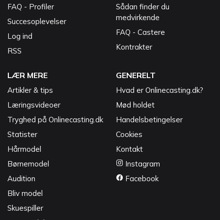
FAQ - Profiler
Sådan finder du
medvirkende
Succesoplevelser
FAQ - Castere
Log ind
Kontrakter
RSS
LÆR MERE
GENERELT
Artikler & tips
Hvad er Onlinecasting.dk?
Læringsvideoer
Mød holdet
Tryghed på Onlinecasting.dk
Handelsbetingelser
Statister
Cookies
Hårmodel
Kontakt
Børnemodel
Instagram
Audition
Facebook
Bliv model
Skuespiller