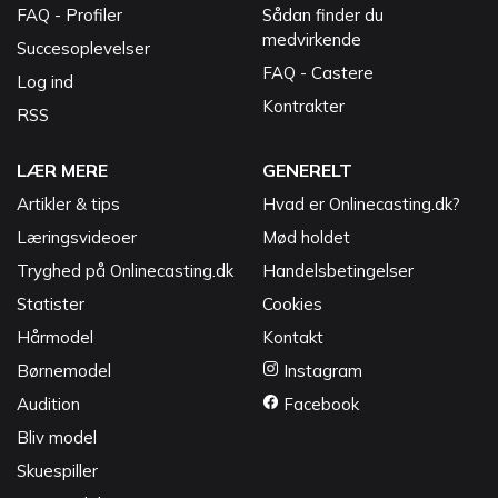
FAQ - Profiler
Sådan finder du
medvirkende
Succesoplevelser
FAQ - Castere
Log ind
Kontrakter
RSS
LÆR MERE
GENERELT
Artikler & tips
Hvad er Onlinecasting.dk?
Læringsvideoer
Mød holdet
Tryghed på Onlinecasting.dk
Handelsbetingelser
Statister
Cookies
Hårmodel
Kontakt
Børnemodel
Instagram
Audition
Facebook
Bliv model
Skuespiller