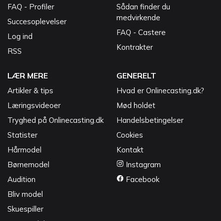
FAQ - Profiler
Sådan finder du
medvirkende
Succesoplevelser
FAQ - Castere
Log ind
Kontrakter
RSS
LÆR MERE
GENERELT
Artikler & tips
Hvad er Onlinecasting.dk?
Læringsvideoer
Mød holdet
Tryghed på Onlinecasting.dk
Handelsbetingelser
Statister
Cookies
Hårmodel
Kontakt
Børnemodel
Instagram
Audition
Facebook
Bliv model
Skuespiller