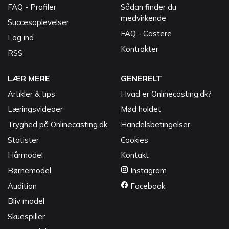
FAQ - Profiler
Sådan finder du
medvirkende
Succesoplevelser
FAQ - Castere
Log ind
Kontrakter
RSS
LÆR MERE
GENERELT
Artikler & tips
Hvad er Onlinecasting.dk?
Læringsvideoer
Mød holdet
Tryghed på Onlinecasting.dk
Handelsbetingelser
Statister
Cookies
Hårmodel
Kontakt
Børnemodel
Instagram
Audition
Facebook
Bliv model
Skuespiller