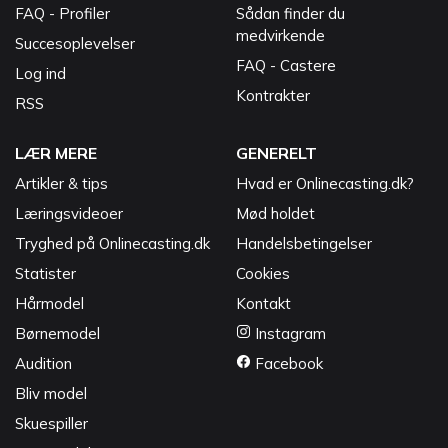
FAQ - Profiler
Sådan finder du
medvirkende
Succesoplevelser
FAQ - Castere
Log ind
Kontrakter
RSS
LÆR MERE
GENERELT
Artikler & tips
Hvad er Onlinecasting.dk?
Læringsvideoer
Mød holdet
Tryghed på Onlinecasting.dk
Handelsbetingelser
Statister
Cookies
Hårmodel
Kontakt
Børnemodel
Instagram
Audition
Facebook
Bliv model
Skuespiller