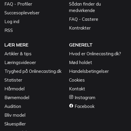
FAQ - Profiler
Sådan finder du
medvirkende
Succesoplevelser
FAQ - Castere
Log ind
Kontrakter
RSS
LÆR MERE
GENERELT
Artikler & tips
Hvad er Onlinecasting.dk?
Læringsvideoer
Mød holdet
Tryghed på Onlinecasting.dk
Handelsbetingelser
Statister
Cookies
Hårmodel
Kontakt
Børnemodel
Instagram
Audition
Facebook
Bliv model
Skuespiller