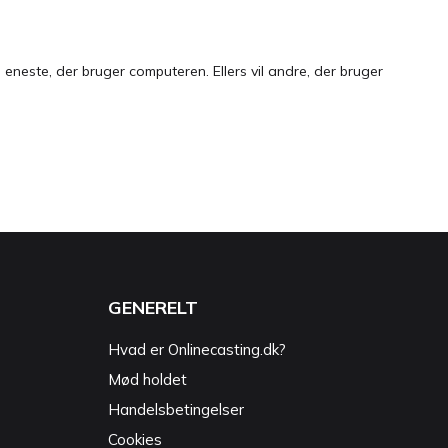
neste, der bruger computeren. Ellers vil andre, der bruger
GENERELT
Hvad er Onlinecasting.dk?
Mød holdet
Handelsbetingelser
Cookies