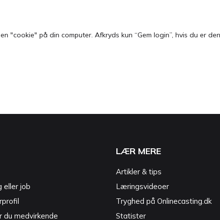
 "cookie" på din computer. Afkryds kun “Gem login”, hvis du er den e
LÆR MERE
Artikler & tips
g eller job
Læringsvideoer
profil
Tryghed på Onlinecasting.dk
r du medvirkende
Statister