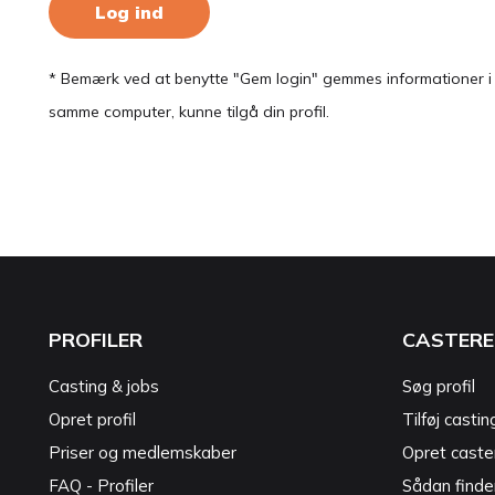
Log ind
* Bemærk ved at benytte "Gem login" gemmes informationer i en
samme computer, kunne tilgå din profil.
PROFILER
CASTERE
Casting & jobs
Søg profil
Opret profil
Tilføj castin
Priser og medlemskaber
Opret caster
FAQ - Profiler
Sådan finde