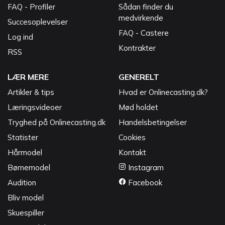
FAQ - Profiler
Sådan finder du
medvirkende
Succesoplevelser
FAQ - Castere
Log ind
Kontrakter
RSS
LÆR MERE
GENERELT
Artikler & tips
Hvad er Onlinecasting.dk?
Læringsvideoer
Mød holdet
Tryghed på Onlinecasting.dk
Handelsbetingelser
Statister
Cookies
Hårmodel
Kontakt
Børnemodel
Instagram
Audition
Facebook
Bliv model
Skuespiller