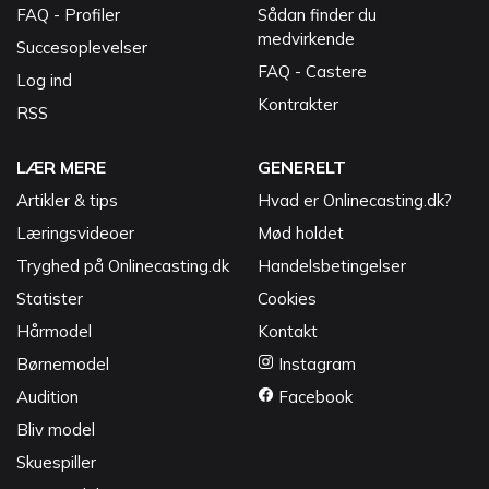
FAQ - Profiler
Sådan finder du
medvirkende
Succesoplevelser
FAQ - Castere
Log ind
Kontrakter
RSS
LÆR MERE
GENERELT
Artikler & tips
Hvad er Onlinecasting.dk?
Læringsvideoer
Mød holdet
Tryghed på Onlinecasting.dk
Handelsbetingelser
Statister
Cookies
Hårmodel
Kontakt
Børnemodel
Instagram
Audition
Facebook
Bliv model
Skuespiller