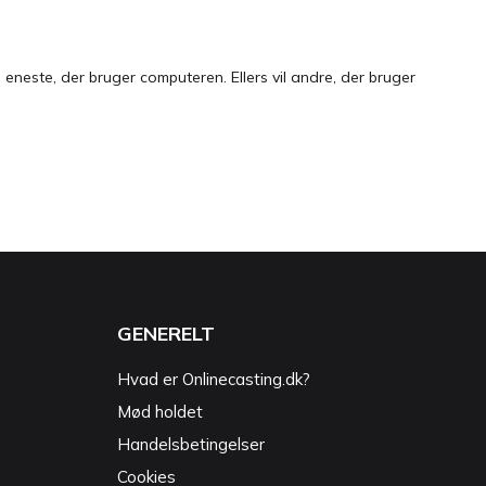
neste, der bruger computeren. Ellers vil andre, der bruger
GENERELT
Hvad er Onlinecasting.dk?
Mød holdet
Handelsbetingelser
Cookies