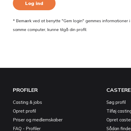
Log ind
* Bemærk ved at benytte "Gem login" gemmes informationer i en
samme computer, kunne tilgå din profil.
PROFILER
CASTERE
Casting & jobs
Søg profil
Opret profil
Tilføj castin
Priser og medlemskaber
Opret caster
FAQ - Profiler
Sådan finde