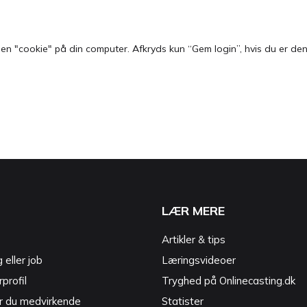
 "cookie" på din computer. Afkryds kun “Gem login”, hvis du er den e
LÆR MERE
Artikler & tips
g eller job
Læringsvideoer
profil
Tryghed på Onlinecasting.dk
r du medvirkende
Statister