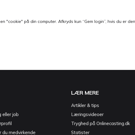
 "cookie" på din computer. Afkryds kun “Gem login”, hvis du er den e
LÆR MERE
Artikler & tips
g eller job
Læringsvideoer
profil
Tryghed på Onlinecasting.dk
r du medvirkende
Statister