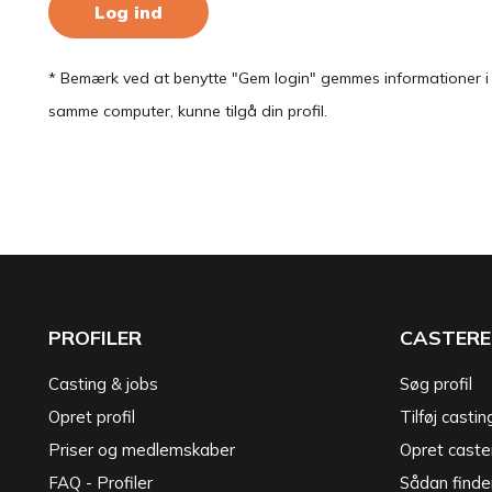
Log ind
* Bemærk ved at benytte "Gem login" gemmes informationer i en
samme computer, kunne tilgå din profil.
PROFILER
CASTERE
Casting & jobs
Søg profil
Opret profil
Tilføj castin
Priser og medlemskaber
Opret caster
FAQ - Profiler
Sådan finde