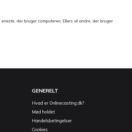
neste, der bruger computeren. Ellers vil andre, der bruger
GENERELT
Hvad er Onlinecasting.dk?
Mød holdet
Handelsbetingelser
Cookies