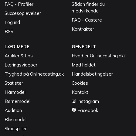
FAQ - Profiler
Sådan finder du
medvirkende
Succesoplevelser
FAQ - Castere
Log ind
Kontrakter
RSS
LÆR MERE
GENERELT
Artikler & tips
Hvad er Onlinecasting.dk?
Læringsvideoer
Mød holdet
Tryghed på Onlinecasting.dk
Handelsbetingelser
Statister
Cookies
Hårmodel
Kontakt
Børnemodel
Instagram
Audition
Facebook
Bliv model
Skuespiller