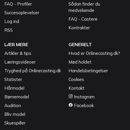
FAQ - Profiler
Sådan finder du
medvirkende
Succesoplevelser
FAQ - Castere
Log ind
Kontrakter
RSS
LÆR MERE
GENERELT
Artikler & tips
Hvad er Onlinecasting.dk?
Læringsvideoer
Mød holdet
Tryghed på Onlinecasting.dk
Handelsbetingelser
Statister
Cookies
Hårmodel
Kontakt
Børnemodel
Instagram
Audition
Facebook
Bliv model
Skuespiller