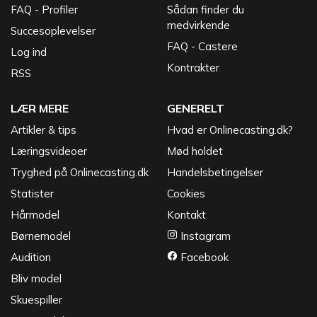
FAQ - Profiler
Sådan finder du
medvirkende
Succesoplevelser
FAQ - Castere
Log ind
Kontrakter
RSS
LÆR MERE
GENERELT
Artikler & tips
Hvad er Onlinecasting.dk?
Læringsvideoer
Mød holdet
Tryghed på Onlinecasting.dk
Handelsbetingelser
Statister
Cookies
Hårmodel
Kontakt
Børnemodel
Instagram
Audition
Facebook
Bliv model
Skuespiller